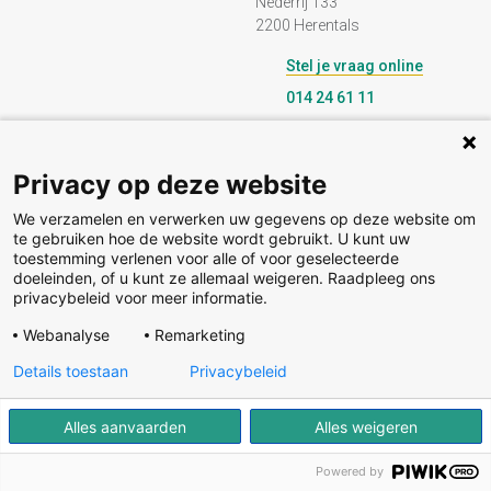
Nederrij 133
2200 Herentals
Stel je vraag online
014 24 61 11
Privacy op deze website
Contact & afspraak maken
We verzamelen en verwerken uw gegevens op deze website om
te gebruiken hoe de website wordt gebruikt. U kunt uw
toestemming verlenen voor alle of voor geselecteerde
Volg ons
doeleinden, of u kunt ze allemaal weigeren. Raadpleeg ons
privacybeleid voor meer informatie.
Volg ons op facebook
Volg ons op linkedin
Volg ons op instagram
Webanalyse
Remarketing
Details toestaan
Privacybeleid
© Copyright 2026, AZ St. Elisabeth Herentals - Alle rechten voorbehouden
Privacyreglement
Cookie statement
Alles aanvaarden
Alles weigeren
Bescherming van persoonsgegevens
KBO-nummer 0821.734.213
BTW-nummer BE 0821 734 213
Powered by